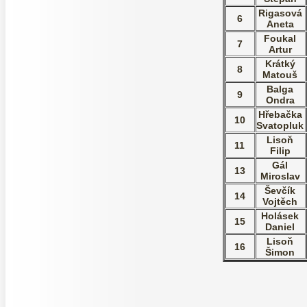
Rigasová
6
Aneta
Foukal
7
Artur
Krátký
8
Matouš
Balga
9
Ondra
Hřebačka
10
Svatopluk
Lisoň
11
Filip
Gál
13
Miroslav
Ševčík
14
Vojtěch
Holásek
15
Daniel
Lisoň
16
Šimon