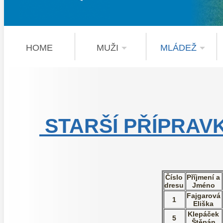
HOME
MUŽI
MLÁDEŽ
STARŠÍ PŘÍPRAVK
Číslo
Příjmení a
dresu
Jméno
Fajgarová
1
Eliška
Klepáček
5
Štěpán